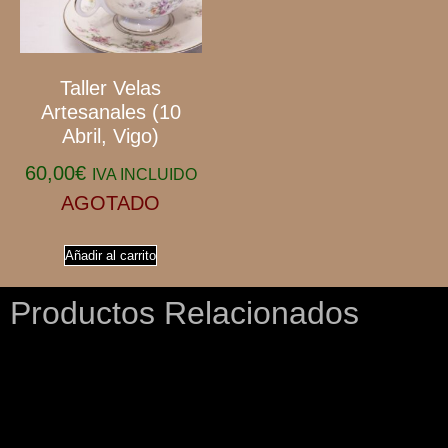
Taller Velas
Artesanales (10
Abril, Vigo)
60,00
€
IVA INCLUIDO
AGOTADO
Añadir al carrito
Productos Relacionados