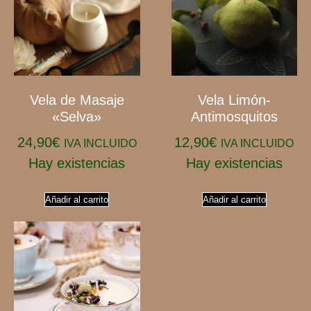
Vela de Masaje
Vela Limón-
«Selva»
Antimosquitos
24,90
€
12,90
€
IVA INCLUIDO
IVA INCLUIDO
Hay existencias
Hay existencias
Añadir al carrito
Añadir al carrito