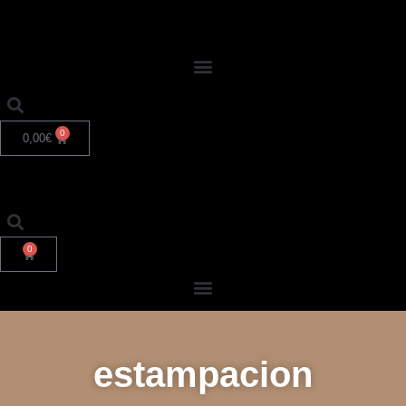
0
0,00
€
0
estampacion