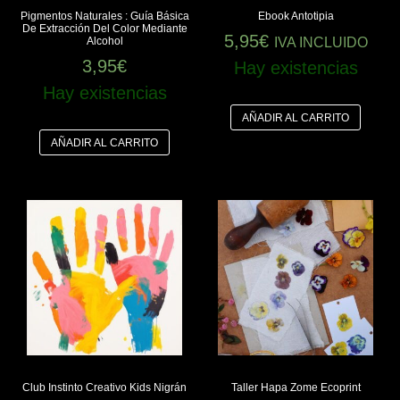
Pigmentos Naturales : Guía Básica
Ebook Antotipia
De Extracción Del Color Mediante
5,95
€
Alcohol
IVA INCLUIDO
3,95
€
Hay existencias
Hay existencias
AÑADIR AL CARRITO
AÑADIR AL CARRITO
Club Instinto Creativo Kids Nigrán
Taller Hapa Zome Ecoprint