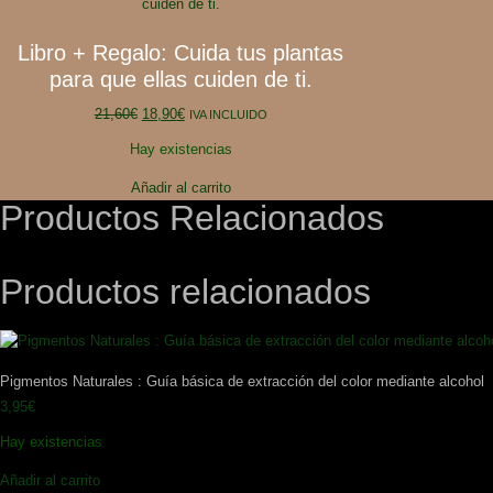
Libro + Regalo: Cuida tus plantas
para que ellas cuiden de ti.
21,60
€
18,90
€
IVA INCLUIDO
Hay existencias
Añadir al carrito
Productos Relacionados
Productos relacionados
Pigmentos Naturales : Guía básica de extracción del color mediante alcohol
3,95
€
Hay existencias
Añadir al carrito