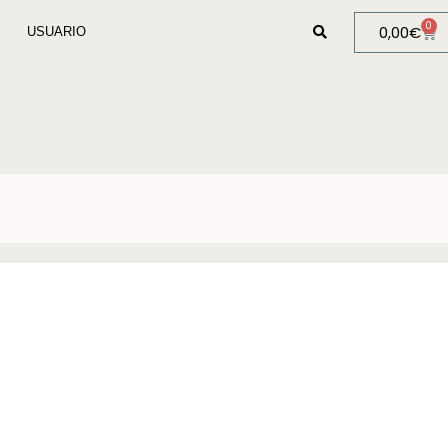
0
0,00
€
USUARIO