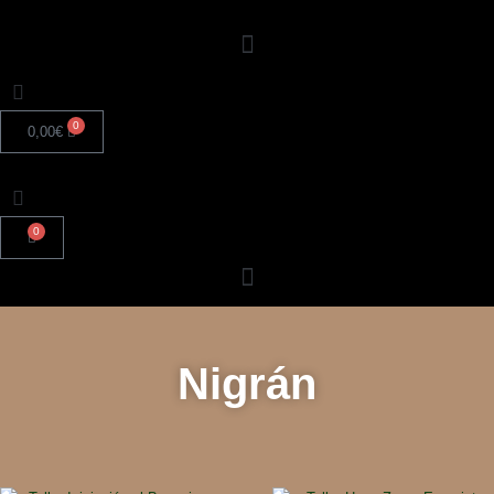
0
0,00
€
0
Nigrán