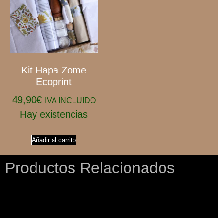
Kit Hapa Zome
Ecoprint
49,90
€
IVA INCLUIDO
Hay existencias
Añadir al carrito
Productos Relacionados