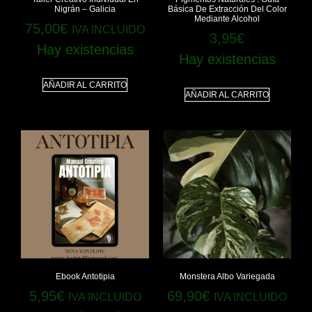
Nigrán – Galicia
Básica De Extracción Del Color
Mediante Alcohol
75,00
€
IVA INCLUIDO
3,95
€
Hay existencias
Hay existencias
AÑADIR AL CARRITO
AÑADIR AL CARRITO
Ebook Antotipia
Monstera Albo Variegada
5,95
€
69,90
€
IVA INCLUIDO
IVA INCLUIDO