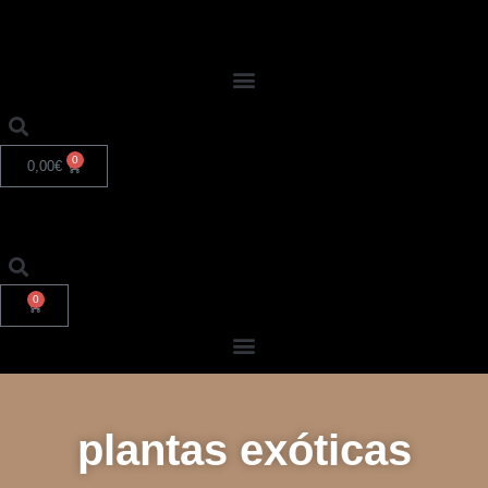
0
0,00
€
0
plantas exóticas