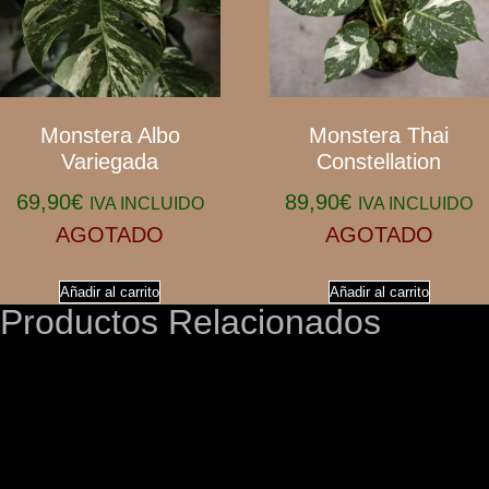
Monstera Albo
Monstera Thai
Variegada
Constellation
69,90
€
89,90
€
IVA INCLUIDO
IVA INCLUIDO
AGOTADO
AGOTADO
Añadir al carrito
Añadir al carrito
Productos Relacionados