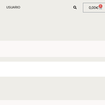
0
0,00
€
USUARIO