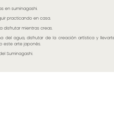
as en suminagashi.
guir practicando en casa.
ra disfrutar mientras creas.
del agua, disfrutar de la creación artística y llevart
o este arte japonés.
del Suminagashi.