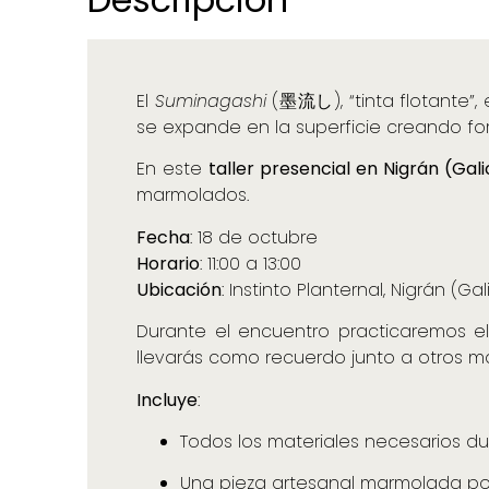
El
Suminagashi
(墨流し), “tinta flotante”,
se expande en la superficie creando for
En este
taller presencial en Nigrán (Gali
marmolados.
Fecha
: 18 de octubre
Horario
: 11:00 a 13:00
Ubicación
: Instinto Planternal, Nigrán (Gal
Durante el encuentro practicaremos e
llevarás como recuerdo junto a otros mat
Incluye
:
Todos los materiales necesarios dura
Una pieza artesanal marmolada por 