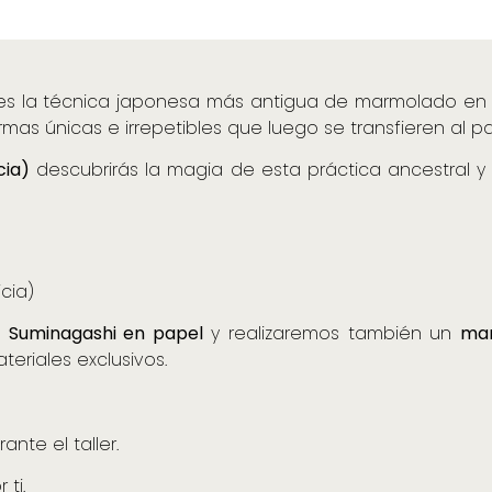
 es la técnica japonesa más antigua de marmolado en ag
mas únicas e irrepetibles que luego se transfieren al pa
cia)
descubrirás la magia de esta práctica ancestral y
icia)
l
Suminagashi en papel
y realizaremos también un
mar
eriales exclusivos.
nte el taller.
ti.