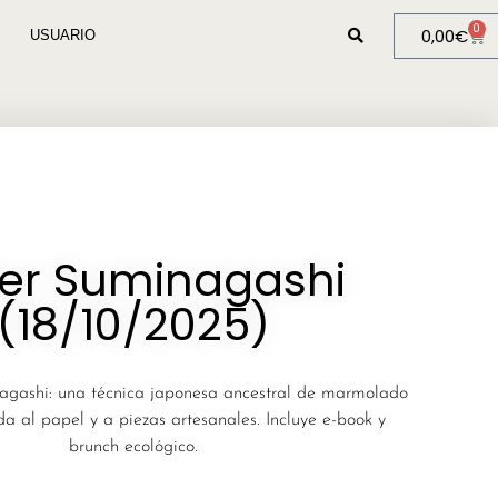
0
0,00
€
USUARIO
ler Suminagashi
(18/10/2025)
agashi: una técnica japonesa ancestral de marmolado
a al papel y a piezas artesanales. Incluye e-book y
brunch ecológico.